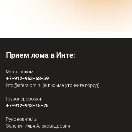
Адрес приёма лома в Инте
Прием лома в Инте:
Металлолом:
+7−912−963−68−59
info@sferalom.ru
(в письме уточните город)
Грузоперевозки:
+7−912−943−15−25
Руководитель:
Зеленин Илья Александрович